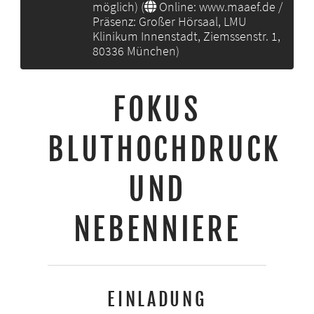
möglich) (
Online: www.maaef.de /
Präsenz: Großer Hörsaal, LMU
Klinikum Innenstadt, Ziemssenstr. 1,
80336 München
)
FOKUS
BLUTHOCHDRUCK
UND
NEBENNIERE
EINLADUNG