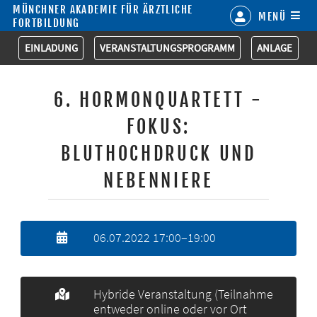
MÜNCHNER AKADEMIE FÜR ÄRZTLICHE
MENÜ
FORTBILDUNG
EINLADUNG
VERANSTALTUNGSPROGRAMM
ANLAGE
6. HORMONQUARTETT -
FOKUS:
BLUTHOCHDRUCK UND
NEBENNIERE
06.07.2022 17:00–19:00
Hybride Veranstaltung (Teilnahme
entweder online oder vor Ort