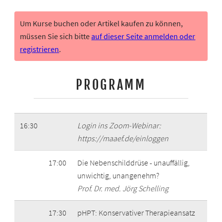
Um Kurse buchen oder Artikel kaufen zu können,
müssen Sie sich bitte
auf dieser Seite anmelden oder
registrieren
.
PROGRAMM
16:30
Login ins Zoom-Webinar:
https://maaef.de/einloggen
17:00
Die Nebenschilddrüse - unauffällig,
unwichtig, unangenehm?
Prof. Dr. med. Jörg Schelling
17:30
pHPT: Konservativer Therapieansatz