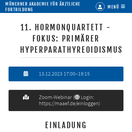
MÜNCHNER AKADEMIE FÜR ÄRZTLICHE
MENÜ
FORTBILDUNG
11. HORMONQUARTETT -
FOKUS: PRIMÄRER
HYPERPARATHYREOIDISMUS
13.12.2023 17:00–19:15
Zoom-Webinar (
Login:
https://maaef.de/einloggen
)
EINLADUNG