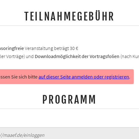
TEILNAHMEGEBÜHR
soringfreie
Veranstaltung beträgt 30 €
ller Vorträge) und
Downloadmöglichkeit der Vortragsfolien
(nach Ku
sen Sie sich bitte
auf dieser Seite anmelden oder registrieren
.
PROGRAMM
://maaef.de/einloggen