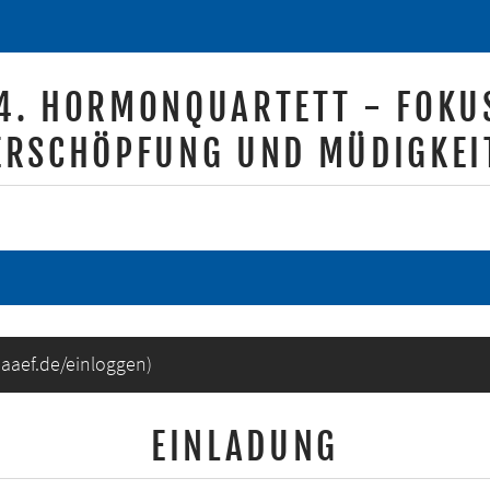
4. HORMONQUARTETT - FOKU
ERSCHÖPFUNG UND MÜDIGKEI
maaef.de/einloggen
)
EINLADUNG