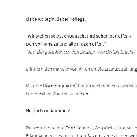
Liebe Kollegin, lieber Kollege,
„Wir stehen selbst enttäuscht und sehen betroffen /
Den Vorhang zu und alle Fragen offen.“
(aus ‚Der gute Mensch von Sezuan‘ von Bertolt Brecht)
Erinnern sich manche von Ihnen an die Erstausstrahlung
Mit dem
Hormonquartett
bieten wir Ihnen eine wissens
Literarischen Quartett zu ziehen:
Herzlich willkommen!
Dieses interessante Fortbildungs-, Gesprächs- und Austau
Erkrankungen des endokrinen System Neues lernen wol