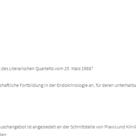
 des Literarischen Quartetts vom 25. März 1988?
chaftliche Fortbildung in der Endokrinologie an, für deren unterhalts
schangebot ist angesiedelt an der Schnittstelle von Praxis und Klinik
len: