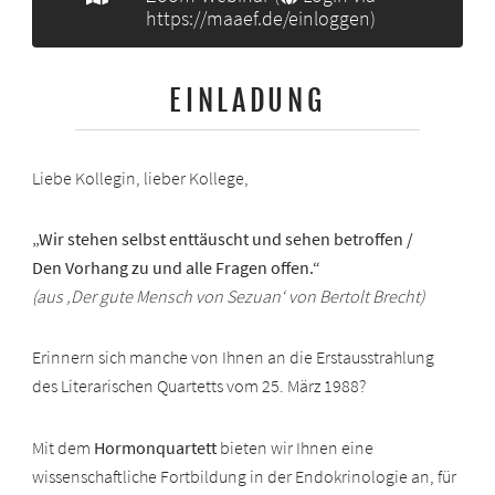
https://maaef.de/einloggen
)
EINLADUNG
Liebe Kollegin, lieber Kollege,
„Wir stehen selbst enttäuscht und sehen betroffen /
Den Vorhang zu und alle Fragen offen.“
(aus ‚Der gute Mensch von Sezuan‘ von Bertolt Brecht)
Erinnern sich manche von Ihnen an die Erstausstrahlung
des Literarischen Quartetts vom 25. März 1988?
Mit dem
Hormonquartett
bieten wir Ihnen eine
wissenschaftliche Fortbildung in der Endokrinologie an, für