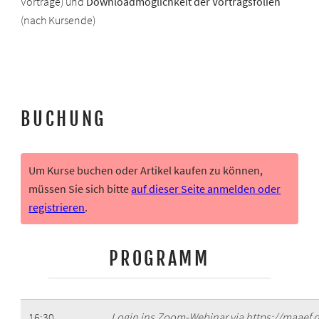
Vorträge) und
Downloadmöglichkeit der Vortragsfolien
(nach Kursende)
BUCHUNG
Um Kurse buchen oder Artikel kaufen zu können,
müssen Sie sich bitte
auf dieser Seite anmelden oder
registrieren
.
PROGRAMM
16:30
Login ins Zoom-Webinar via https://maaef.